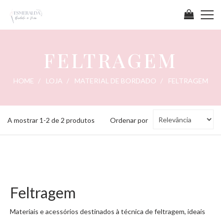
FELTRAGEM
HOME
LOJA
MATERIAL DE BORDADO
FELTRAGEM
Ordenar
A mostrar 1-2 de 2 produtos
Ordenar por
por
Feltragem
Materiais e acessórios destinados à técnica de feltragem, ideais