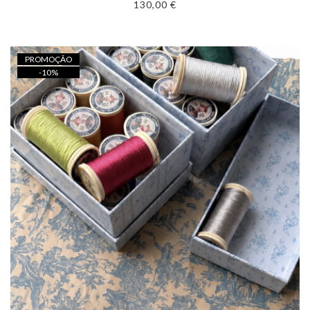
130,00 €
PROMOÇÃO
-
10
%