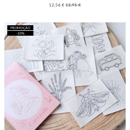
12,56 €
13,95 €
PROMOÇÃO
-
10
%