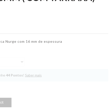
arca Nurge com 16 mm de espessura
anhe
44
Pontos
!
Saber mais
AR