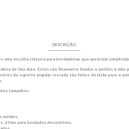
DESCRIÇÃO
 uma escolha clássica para bordadeiras que apreciam simplicida
adeira de faia dura. Estes são finamente lixados e polidos à mã
sórios do suporte angular roscado são feitos de latão puro e pol
o.
ntes tamanhos:
:
os médios.
s, ótimo para bordados decorativos.
orados.