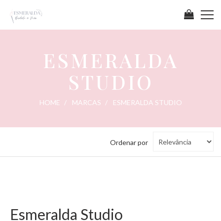
ESMERALDA
STUDIO
HOME
MARCAS
ESMERALDA STUDIO
Ordenar
Ordenar por
por
Esmeralda Studio